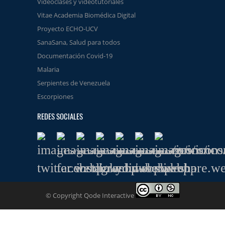
Videoclases y videotutoriales
Vitae Academia Biomédica Digital
Proyecto ECHO-UCV
SanaSana, Salud para todos
Documentación Covid-19
Malaria
Serpientes de Venezuela
Escorpiones
REDES SOCIALES
© Copyright Qode Interactive
Este obra está bajo una
licencia de Creative Commons Reconocimiento-