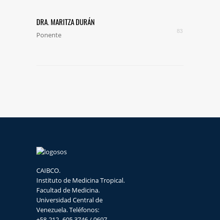
DRA. MARITZA DURÁN
83
Ponente
CAIBCO.
Instituto de Medicina Tropical.
Facultad de Medicina.
Universidad Central de
Venezuela. Teléfonos:
+58-212- 605.3746 / 0697.