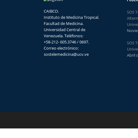
CAIBCO.
SOS T
Instituto de Medicina Tropical.
Alter
Facultad de Medicina.
Unive
Universidad Central de
Novie
Venezuela. Teléfonos:
+58-212- 605.3746 / 0697.
SOS Te
Correo electrónico:
Unive
sostelemedicina@ucv.ve
Abril 
Este obra es