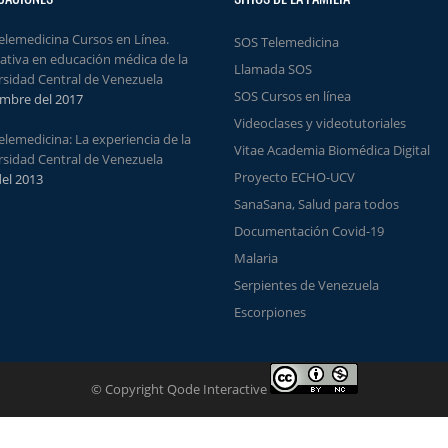
elemedicina Cursos en Línea.
SOS Telemedicina
nativa en educación médica de la
Llamada SOS
rsidad Central de Venezuela
SOS Cursos en línea
mbre del 2017
Videoclases y videotutoriales
lemedicina: La experiencia de la
Vitae Academia Biomédica Digital
rsidad Central de Venezuela
Proyecto ECHO-UCV
del 2013
SanaSana, Salud para todos
Documentación Covid-19
Malaria
Serpientes de Venezuela
Escorpiones
© Copyright Qode Interactive
tá bajo una
licencia de Creative Commons Reconocimiento-NoComercial 4.0 