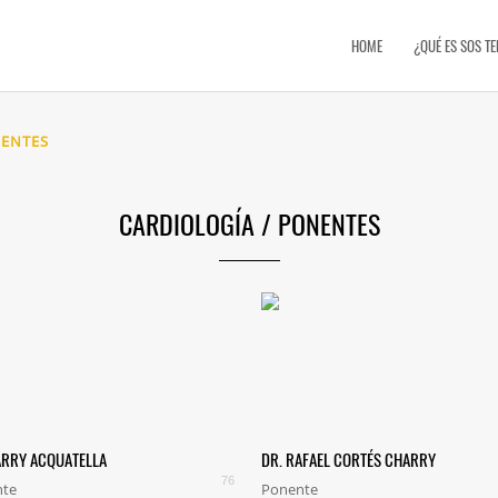
HOME
¿QUÉ ES SOS T
ENTES
CARDIOLOGÍA
/
PONENTES
ARRY ACQUATELLA
DR. RAFAEL CORTÉS CHARRY
76
nte
Ponente