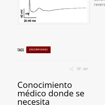
revers
TAGS
ESCORPIONES
187
Conocimiento
médico donde se
necesita