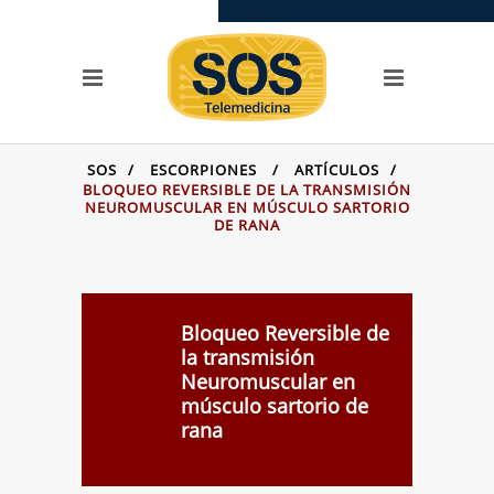
SERVICIOS
Llamada SOS
SOS Videoconferencias
OPCIONES
SOS
/
ESCORPIONES
/
ARTÍCULOS
/
Centros de asistencia
BLOQUEO REVERSIBLE DE LA TRANSMISIÓN
NEUROMUSCULAR EN MÚSCULO SARTORIO
toxicológica
DE RANA
Preguntas + frecuentes
Testimonios
Casos
Bloqueo Reversible de
SITIOS DE LA FAMILIA
la transmisión
Neuromuscular en
SOS Telemedicina
músculo sartorio de
SOS Cursos en línea
rana
Videoclases y
videotutoriales