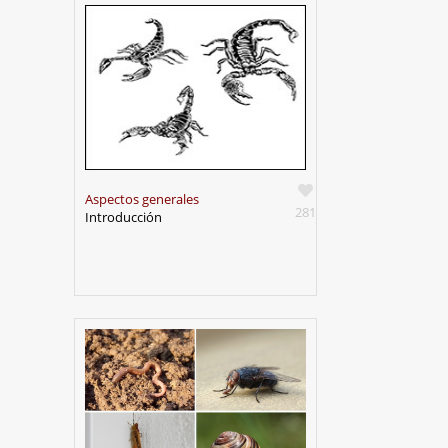
Vitae Academia Biomédica
Digital
Proyecto ECHO-UCV
SanaSana, Salud para todos
Documentación Covid-19
Malaria
Serpientes de Venezuela
Aspectos generales
Escorpiones
281
Introducción
REDES SOCIALES