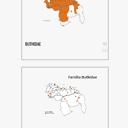
Vitae Academia Biomédica
Digital
Proyecto ECHO-UCV
SanaSana, Salud para todos
Documentación Covid-19
Malaria
BUTHIDAE
Serpientes de Venezuela
202
Escorpiones
REDES SOCIALES