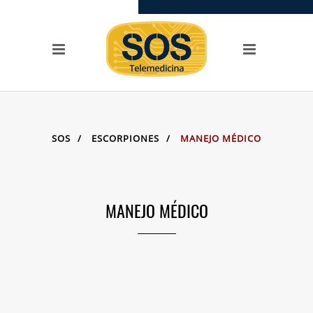
SERVICIOS
Llamada SOS
SOS Videoconferencias
OPCIONES
Centros de asistencia
toxicológica
SOS
/
ESCORPIONES
/
MANEJO MÉDICO
Preguntas + frecuentes
Testimonios
Casos
MANEJO MÉDICO
SITIOS DE LA FAMILIA
SOS Telemedicina
SOS Cursos en línea
Videoclases y
videotutoriales