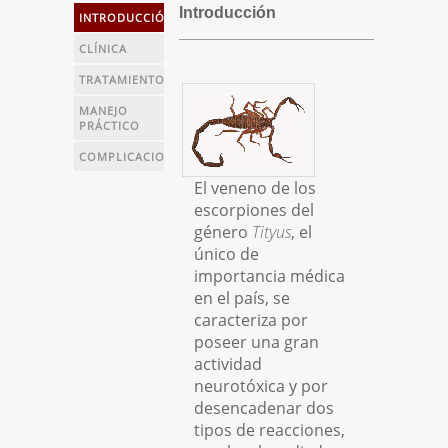
Vitae Academia Biomédica
Introducción
INTRODUCCIÓN
Digital
_____________________________
CLÍNICA
Proyecto ECHO-UCV
TRATAMIENTO
SanaSana, Salud para todos
MANEJO
Documentación Covid-19
PRÁCTICO
Malaria
COMPLICACIONES
Serpientes de Venezuela
El veneno de los
Escorpiones
escorpiones del
género
Tityus
, el
REDES SOCIALES
único de
importancia médica
en el país, se
caracteriza por
poseer una gran
actividad
neurotóxica y por
desencadenar dos
tipos de reacciones,