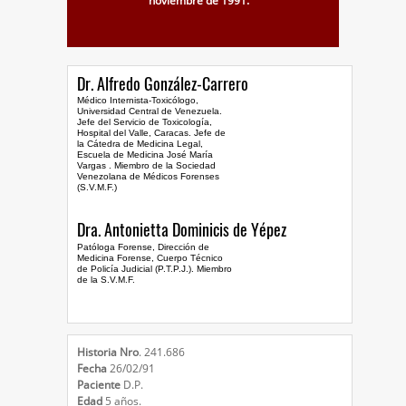
noviembre de 1991.
Vitae Academia Biomédica
Digital
Proyecto ECHO-UCV
Dr. Alfredo González-Carrero
SanaSana, Salud para todos
Médico Internista-Toxicólogo,
Documentación Covid-19
Universidad Central de Venezuela.
Jefe del Servicio de Toxicología,
Malaria
Hospital del Valle, Caracas. Jefe de
la Cátedra de Medicina Legal,
Serpientes de Venezuela
Escuela de Medicina José María
Vargas . Miembro de la Sociedad
Venezolana de Médicos Forenses
Escorpiones
(S.V.M.F.)
REDES SOCIALES
Dra. Antonietta Dominicis de Yépez
Patóloga Forense, Dirección de
Medicina Forense, Cuerpo Técnico
de Policía Judicial (P.T.P.J.). Miembro
de la S.V.M.F.
Historia Nro
. 241.686
Fecha
26/02/91
Paciente
D.P.
Edad
5 años.