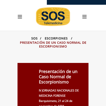
SERVICIOS
Llamada SOS
SOS Videoconferencias
OPCIONES
SOS
/
ESCORPIONES
/
Centros de asistencia
PRESENTACIÓN DE UN CASO NORMAL DE
toxicológica
ESCORPIONISMO
Preguntas + frecuentes
Testimonios
Casos
Presentación de un
SITIOS DE LA FAMILIA
Caso Normal de
Escorpionismo
SOS Telemedicina
IV JORNADAS NACIONALES DE
SOS Cursos en línea
MEDICINA FORENSE
Videoclases y
Barquisimeto, 21 al 24 de
videotutoriales