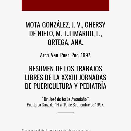
Vitae Academia Biomédica
Digital
Proyecto ECHO-UCV
MOTA GONZÁLEZ, J. V., GHERSY
SanaSana, Salud para todos
DE NIETO, M. T.,LIMARDO, L.,
Documentación Covid-19
ORTEGA, ANA.
Malaria
Serpientes de Venezuela
Arch. Ven. Puer. Ped. 1997.
Escorpiones
RESUMEN DE LOS TRABAJOS
REDES SOCIALES
LIBRES DE LA XXXIII JORNADAS
DE PUERICULTURA Y PEDIATRÍA
" Dr. José de Jesús Avendaño ".
Puerto La Cruz, del 14 al 19 de Septiembre de 1997.
Como objetivo se evaluaron los