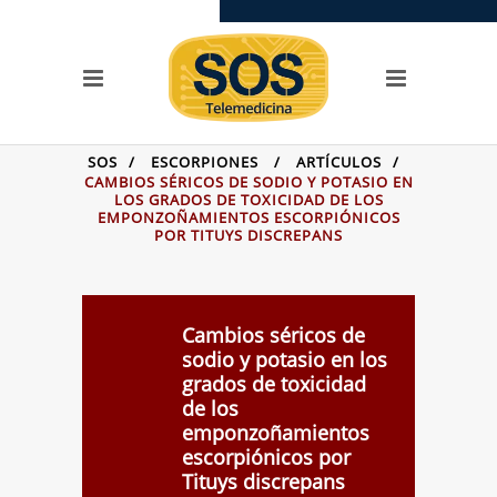
SERVICIOS
Llamada SOS
SOS Videoconferencias
OPCIONES
SOS
/
ESCORPIONES
/
ARTÍCULOS
/
CAMBIOS SÉRICOS DE SODIO Y POTASIO EN
Centros de asistencia
LOS GRADOS DE TOXICIDAD DE LOS
toxicológica
EMPONZOÑAMIENTOS ESCORPIÓNICOS
POR TITUYS DISCREPANS
Preguntas + frecuentes
Testimonios
Casos
Cambios séricos de
SITIOS DE LA FAMILIA
sodio y potasio en los
grados de toxicidad
SOS Telemedicina
de los
SOS Cursos en línea
emponzoñamientos
escorpiónicos por
Videoclases y
Tituys discrepans
videotutoriales